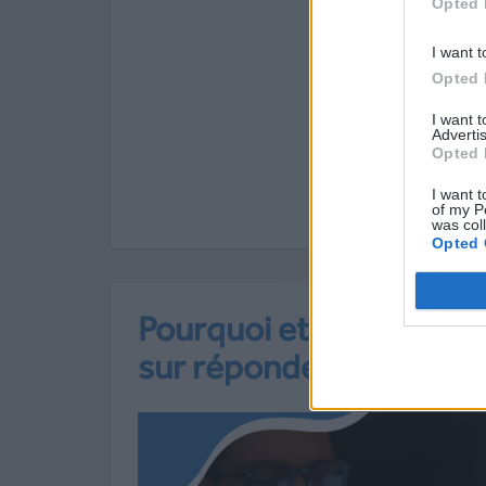
Opted 
I want t
Opted 
I want 
Advertis
Opted 
I want t
of my P
was col
Opted 
Pourquoi et comment ut
sur répondeur