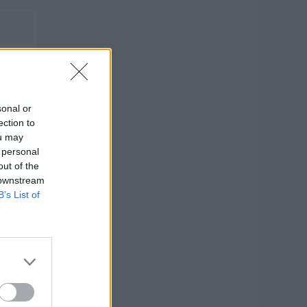
 de
sonal or
tant
ection to
ou may
’une
 personal
dez-
out of the
 downstream
B’s List of
pter
f.
sur
aire
qui