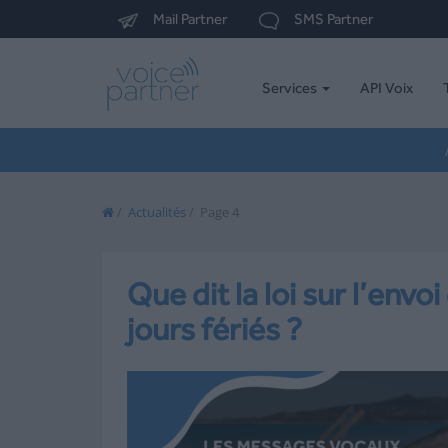
Mail Partner
SMS Partner
Services
API Voix
/
Actualités
/
Page 4
Que dit la loi sur l’en
jours fériés ?