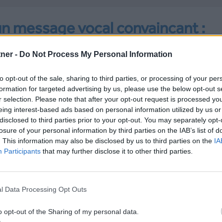
n message vocal convaincant :
tner -
Do Not Process My Personal Information
Le message vocal, c’est un moyen
to opt-out of the sale, sharing to third parties, or processing of your per
communication souvent sous-estimé, pour
formation for targeted advertising by us, please use the below opt-out s
r selection. Please note that after your opt-out request is processed y
incroyablement puissant. Qu’il s’agisse d
eing interest-based ads based on personal information utilized by us or
campagne marketing, d’un rappel de ren
disclosed to third parties prior to your opt-out. You may separately opt-
vous ou d’un suivi client,
losure of your personal information by third parties on the IAB’s list of
. This information may also be disclosed by us to third parties on the
IA
un message vocal bien conçu permet de ca
Participants
that may further disclose it to other third parties.
l’attention
de votre audience sans être intrusi
En déposant directement un message 
l Data Processing Opt Outs
répondeur, vous permettez à votre destinat
o opt-out of the Sharing of my personal data.
de l’écouter au moment opportun, ce 