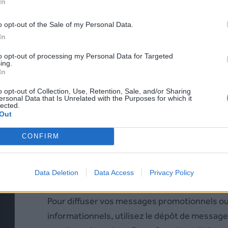
In
optimise l’engagement et la réponse. Par
o opt-out of the Sale of my Personal Data.
pour les services clients, la prospec
In
commerciale ou les notifications importantes
votre message vocal est une vraie carte à j
to opt-out of processing my Personal Data for Targeted
ing.
dans votre stratégie de communication.
In
o opt-out of Collection, Use, Retention, Sale, and/or Sharing
ersonal Data that Is Unrelated with the Purposes for which it
lected.
Out
CONFIRM
iliser le dépôt de message vocal
Data Deletion
Data Access
Privacy Policy
Pour diffuser vos messages promotionnels o
informationnels, utilisez le dépôt de message