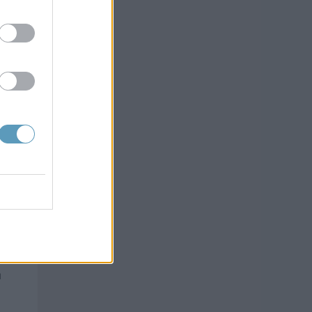
fait
tion
,
ouer
u