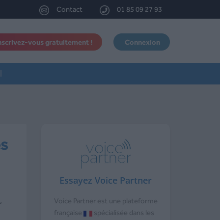
Contact
01 85 09 27 93
nscrivez-vous gratuitement !
Connexion
l
es
Essayez Voice Partner
Voice Partner est une plateforme
r
française
spécialisée dans les