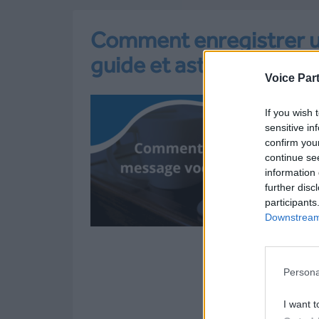
Comment enregistrer u
guide et astuces !
Voice Par
If you wish 
sensitive in
confirm you
continue se
information 
further disc
participants
Downstream 
Persona
I want t