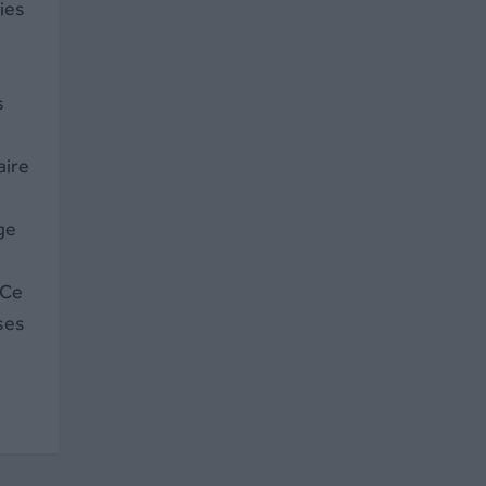
ies
s
aire
ge
 Ce
ses