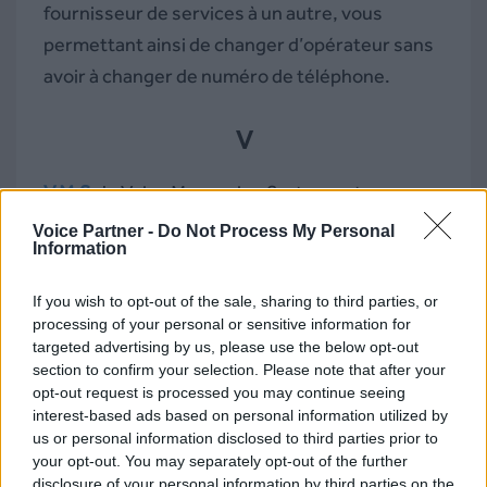
fournisseur de services à un autre, vous
permettant ainsi de changer d’opérateur sans
avoir à changer de numéro de téléphone.
V
V.M.S
:
le Voice Messaging System est une
fonctionnalité permettant de déposer
Voice Partner -
Do Not Process My Personal
Information
directement un message audio sur le
répondeur d’un destinataire.
If you wish to opt-out of the sale, sharing to third parties, or
processing of your personal or sensitive information for
targeted advertising by us, please use the below opt-out
V.P.N :
Virtual Private Network (ou Réseau Privé
section to confirm your selection. Please note that after your
Virtuel en français) est une solution
opt-out request is processed you may continue seeing
permettant de créer un réseau privé et
interest-based ads based on personal information utilized by
us or personal information disclosed to third parties prior to
sécurisé au sein d’une infrastructure de
your opt-out. You may separately opt-out of the further
réseau.
disclosure of your personal information by third parties on the