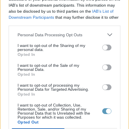
IAB’s list of downstream participants. This information may
also be disclosed by us to third parties on the
IAB’s List of
Z
Downstream Participants
that may further disclose it to other
third parties.
Zone blanche :
fait référence à un endroit
Personal Data Processing Opt Outs
géographique où la couverture de réseau de
télécommunication mobile ou l’accès à
I want to opt-out of the Sharing of my
personal data.
Internet, est limitée ou inexistante. Dans de
Opted In
telles zones, il peut être difficile ou impossible
I want to opt-out of the Sale of my
Personal Data.
d’établir une connexion fiable avec un
Opted In
téléphone mobile ou d’autres appareils de
I want to opt-out of processing my
communication sans fil en raison de l’absence
Personal Data for Targeted Advertising.
Opted In
de tours de télécommunication, de signaux
faibles ou d’obstacles géographiques tels que
I want to opt-out of Collection, Use,
Retention, Sale, and/or Sharing of my
des montagnes ou des zones rurales
Personal Data that Is Unrelated with the
Purposes for which it was collected.
éloignées.
Opted Out