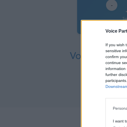
-
S
Voice Par
Com
If you wish 
sensitive in
Vous souhait
confirm you
continue se
information 
further disc
participants
Co
Downstream 
Persona
I want t