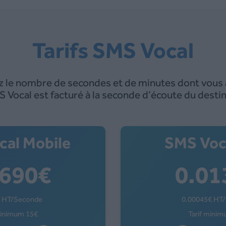
Tarifs SMS Vocal
z le nombre de secondes et de minutes dont vous 
 Vocal est facturé à la seconde d’écoute du destin
cal Mobile
SMS Voca
.0690
€
0.0
 HT/Seconde
0.00045
€ HT
minimum 15€
Tarif mini