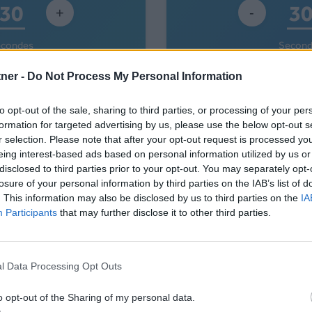
+
-
econdes
Second
tner -
Do Not Process My Personal Information
mander
Comma
to opt-out of the sale, sharing to third parties, or processing of your per
formation for targeted advertising by us, please use the below opt-out s
ez envoyer des volumes plus
r selection. Please note that after your opt-out request is processed y
eing interest-based ads based on personal information utilized by us or
disclosed to third parties prior to your opt-out. You may separately opt-
losure of your personal information by third parties on the IAB’s list of
. This information may also be disclosed by us to third parties on the
IA
ntactez-nous
Demandez à être 
Participants
that may further disclose it to other third parties.
l Data Processing Opt Outs
o opt-out of the Sharing of my personal data.