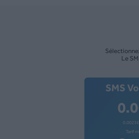
Sélectionne
Le SMS
SMS Vo
0
0.0023
€
Tarif 