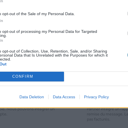
nctionnalités du SMS a
In
o opt-out of the Sale of my Personal Data.
In
rez des appels automatiques avec le texte de votr
xte sera énoncé lorsque le destinataire aura décroc
to opt-out of processing my Personal Data for Targeted
ing.
In
o opt-out of Collection, Use, Retention, Sale, and/or Sharing
ou différé)
Envoi à l’i
ersonal Data that Is Unrelated with the Purposes for which it
lected.
nt être planifiés de manière
Les envois peuvent êtr
Out
vos besoins (à la date et l’heure
Attention à bien intégr
ous permet de choisir le
Nous intégrons aussi d
CONFIRM
vos destinataires.
message (anglais, fran
 du numéro
Rapport d’
Data Deletion
Data Access
Privacy Policy
nt émis avec un numéro
Chaque message vocal
able. Nous pouvons intégrer un
Partner intègre un rappo
pte.
remise du message. Le
pas facturés.