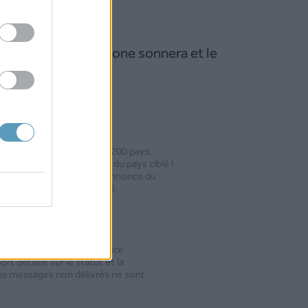
udio
e choix. Le téléphone sonnera et le
hé.
nternational
e effectués dans plus de 200 pays.
er l’indicatif téléphonique du pays ciblé !
ifférents accents dans l’annonce du
çais, allemand et espagnol).
envoi
 énoncé par notre API Voice
rt détaillé sur le statut et la
s messages non délivrés ne sont