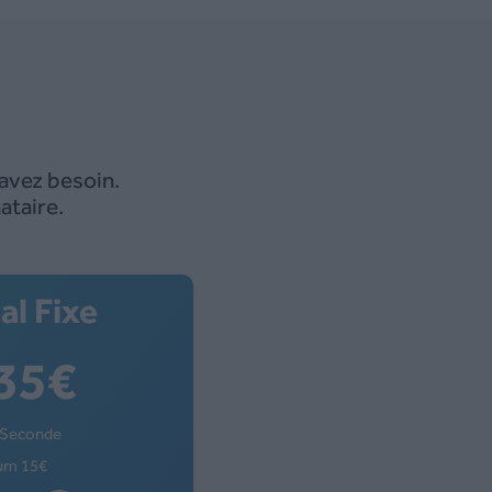
avez besoin.
ataire.
l Fixe
135
€
/Seconde
mum 15€