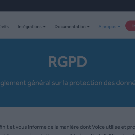
I
Tarifs
Intégrations
Documentation
A propos
RGPD
glement général sur la protection des donn
init et vous informe de la manière dont Voice utilise et p