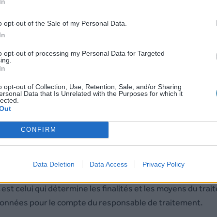
In
ra clairement identifiée en tête de la présente politique. 
o opt-out of the Sale of my Personal Data.
In
 des Conditions générales de Vente, et doit-être comprise
to opt-out of processing my Personal Data for Targeted
ing.
In
o opt-out of Collection, Use, Retention, Sale, and/or Sharing
lement à votre disposition pour toutes questions relative
ersonal Data that Is Unrelated with the Purposes for which it
lected.
Out
CONFIRM
e traitement, sous-traitant ?
Data Deletion
Data Access
Privacy Policy
is familiers, mais afin de ne créer aucun doute sur la na
est celui qui détermine les finalités et les moyens du tr
 données pour le compte du responsable de traitement.