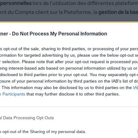
personnelles
lors de l’utilisation des différentes platefo
ent du Compte client sur la Plateforme, la
gestion de la b
tner -
Do Not Process My Personal Information
init et vous informe de la manière dont la société
NDA Med
ions transmises lors de l’utilisation des sites suivants :
to opt-out of the sale, sharing to third parties, or processing of your per
formation for targeted advertising by us, please use the below opt-out s
r selection. Please note that after your opt-out request is processed y
eing interest-based ads based on personal information utilized by us or
disclosed to third parties prior to your opt-out. You may separately opt-
losure of your personal information by third parties on the IAB’s list of
. This information may also be disclosed by us to third parties on the
IA
Participants
that may further disclose it to other third parties.
l Data Processing Opt Outs
dentialité est susceptible d’être
modifi
é
e ou
compl
étée
à 
o opt-out of the Sharing of my personal data.
é
gislative r
églementaire, jurisprudentielle ou technologiq