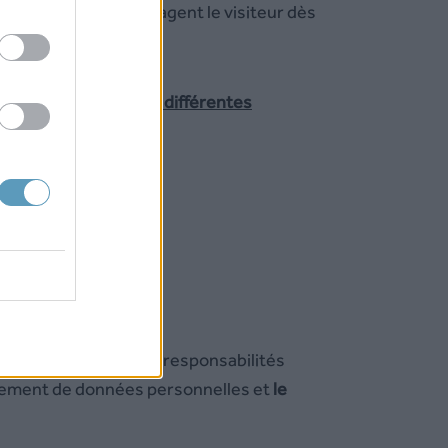
Ces modifications engagent le visiteur dès
, lue
afin d’utiliser les diffé
rentes
s à cette dernière.
ture de notre rôle et responsabilités
aitement de données personnelles et
le