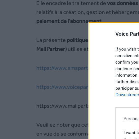
Elle encadre le traitement de
vos données 
relatifs à la création, gestion et hébergem
paiement de l’abonnement.
Voice Par
La présente
pol
itique de confidentialité
déf
Mail Partner)
utilise et protège les informat
If you wish 
sensitive in
confirm you
https://www.smspartner.fr/
continue se
information 
further disc
https://www.voicepartner.fr/
participants
Downstream 
https://www.mailpartner.fr/
Persona
Veuillez noter que cette politique de confi
I want t
en vue de se conformer à toute évolution
l