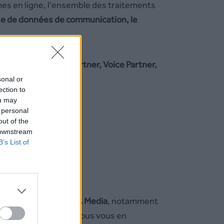
rmes en ligne, l’ensemble des traitements
ase de données de communication, le
ia (marques SMS Partner, Voice Partner,
sonal or
ection to
ou may
 personal
out of the
 downstream
B’s List of
tout moment par
NDA Media
, notamment
ue
. Dans un tel cas, nous vous en