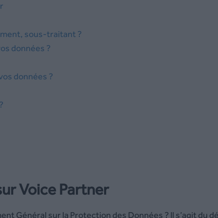
r
ement, sous-traitant ?
vos données ?
vos données ?
?
sur Voice Partner
nt Général sur la Protection des Données ? Il s’agit du 