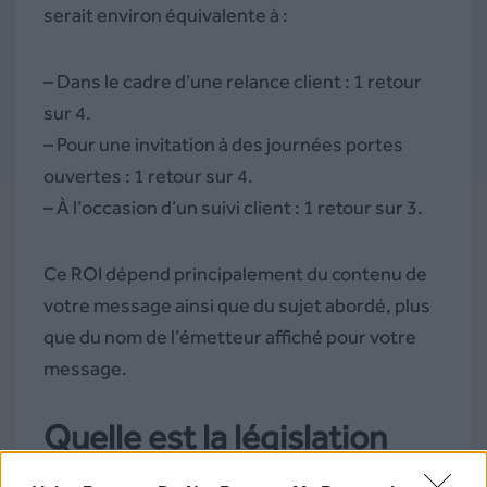
serait environ équivalente à :
– Dans le cadre d’une relance client : 1 retour
sur 4.
– Pour une invitation à des journées portes
ouvertes : 1 retour sur 4.
– À l’occasion d’un suivi client : 1 retour sur 3.
Ce ROI dépend principalement du contenu de
votre message ainsi que du sujet abordé, plus
que du nom de l’émetteur affiché pour votre
message.
Quelle est la législation
autour du dépôt de