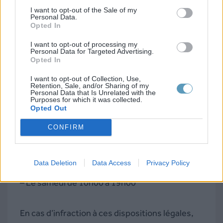
refuser dans l’instant, ou dans le futur, la mise à
I want to opt-out of the Sale of my
Personal Data.
disposition de son numéro de téléphone pour
Opted In
de la prospection téléphonique.
I want to opt-out of processing my
Personal Data for Targeted Advertising.
Opted In
Un SMS de nature commerciale ne doit pas être
I want to opt-out of Collection, Use,
envoyé à n’importe quelle date ou à n’importe
Retention, Sale, and/or Sharing of my
Personal Data that Is Unrelated with the
quelle heure. Certains jours d’envoi et certains
Purposes for which it was collected.
horaires sont à respecter :
pas d’envoi les jour
Opted Out
fériés et le dimanche
. Le créneau horaire est
CONFIRM
aussi très restreint :
Data Deletion
Data Access
Privacy Policy
– Du lundi au vendredi de 08h00 à 20h00
– Le samedi de 10h00 à 19h00
En cas d’infraction à ces dispositions légales,