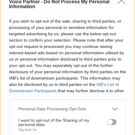
Voice Partner -
Do Not Process My Personal
message vocal ?
Information
If you wish to opt-out of the sale, sharing to third parties, or
Toute prospection commerciale par voie
processing of your personal or sensitive information for
électronique, peu importe sa forme, est
targeted advertising by us, please use the below opt-out
section to confirm your selection. Please note that after your
réglementée par des règles strictes. Celles-ci
opt-out request is processed you may continue seeing
sont mises en place par la loi sur
le démarchage
interest-based ads based on personal information utilized by
téléphonique
française ainsi que les
us or personal information disclosed to third parties prior to
your opt-out. You may separately opt-out of the further
opérateurs. Tout utilisateur du message vocal
disclosure of your personal information by third parties on the
se doit de les respecter.
IAB’s list of downstream participants. This information may
also be disclosed by us to third parties on the
IAB’s List of
Downstream Participants
that may further disclose it to other
Toute base de contacts doit être constituée
third parties.
sur le principe de « l’Opt-in validé »
, soit les
Personal Data Processing Opt Outs
destinataires de vos messages doivent avoir
I want to opt-out of the Sharing of my
donné leur consentement pour être contactés.
personal data.
Tout destinataire doit avoir la possibilité de
Opted In