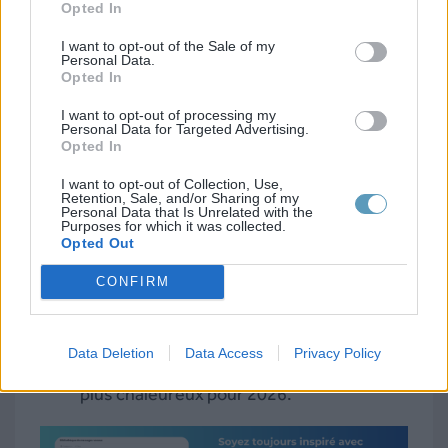
Opted In
l’envie de faire et d’inventer anime
I want to opt-out of the Sale of my
chacune de vos journées.
Personal Data.
Opted In
Et remercier vos collaborateurs pour leurs
I want to opt-out of processing my
souhaits de bonne année comme ceci :
Personal Data for Targeted Advertising.
Opted In
I want to opt-out of Collection, Use,
Toute l’équipe de XXXX vous remercie
Retention, Sale, and/or Sharing of my
Personal Data that Is Unrelated with the
pour vos vœux de bonne année et vous
Purposes for which it was collected.
Opted Out
souhaite également le meilleur pour 2026
;
CONFIRM
Très touchée par votre attention,
l’entreprise XXXX tient à vous
Data Deletion
Data Access
Privacy Policy
transmettre également ses souhaits les
plus chaleureux pour 2026.