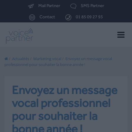
Mail Partner
SMS Partner
Contact
01 85 09 27 93
Toggle
naviga
/
Actualités
/
Marketing vocal
/
Envoyez un message vocal
professionnel pour souhaiter la bonne année !
Envoyez un message
vocal professionnel
pour souhaiter la
bonne année !