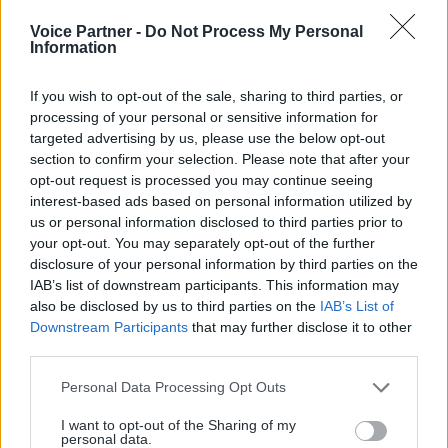
pour vos vœux telles que :
Voice Partner -
Do Not Process My Personal
Information
Notre marque vous souhaite une
année 2026 pleine de réussite et de
If you wish to opt-out of the sale, sharing to third parties, or
processing of your personal or sensitive information for
succès ;
targeted advertising by us, please use the below opt-out
Que ce message de bonne année
section to confirm your selection. Please note that after your
opt-out request is processed you may continue seeing
porte tous nos souhaits de
interest-based ads based on personal information utilized by
développement pour votre entreprise en
us or personal information disclosed to third parties prior to
2026 ;
your opt-out. You may separately opt-out of the further
disclosure of your personal information by third parties on the
Ambition, partage, épanouissement.
IAB’s list of downstream participants. This information may
Tels sont les vœux que l’entreprise
also be disclosed by us to third parties on the
IAB’s List of
XXXXX formule pour vous en cette année
Downstream Participants
that may further disclose it to other
third parties.
2026 ;
Tous nos souhaits de prospérité, de
Personal Data Processing Opt Outs
réussite dans vos projets et de
I want to opt-out of the Sharing of my
personal data.
développement pour votre société. Que