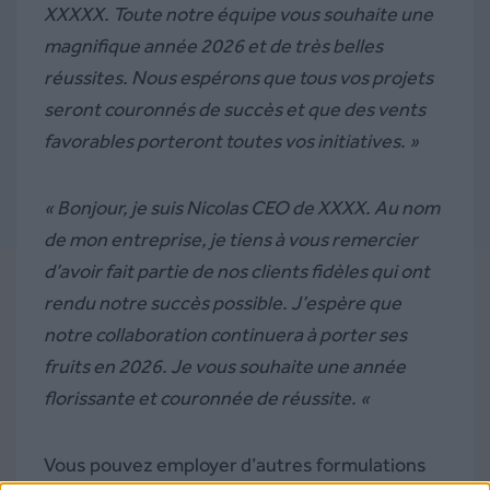
XXXXX. Toute notre équipe vous souhaite une
magnifique année 2026 et de très belles
réussites. Nous espérons que tous vos projets
seront couronnés de succès et que des vents
favorables porteront toutes vos initiatives. »
« Bonjour, je suis Nicolas CEO de XXXX. Au nom
de mon entreprise, je tiens à vous remercier
d’avoir fait partie de nos clients fidèles qui ont
rendu notre succès possible. J’espère que
notre collaboration continuera à porter ses
fruits en 2026. Je vous souhaite une année
florissante et couronnée de réussite. «
Vous pouvez employer d’autres formulations