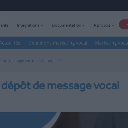
I
Tarifs
Intégrations
Documentation
A propos
Actualités
Définitions marketing vocal
Marketing voca
pôt de message vocal sur répondeur ?
e dépôt de message vocal