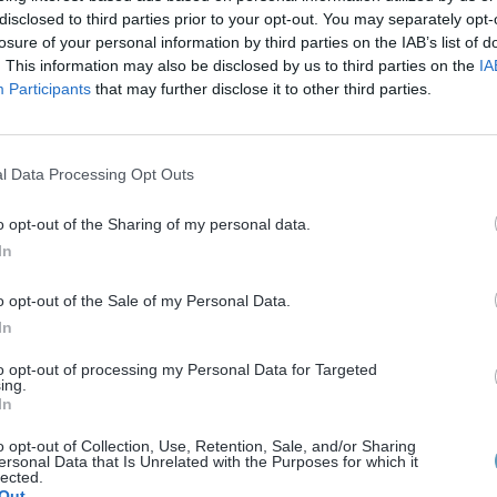
disclosed to third parties prior to your opt-out. You may separately opt-
losure of your personal information by third parties on the IAB’s list of
. This information may also be disclosed by us to third parties on the
IA
s mails. Peut-être même que vous ne lisez même pas la sec
Participants
that may further disclose it to other third parties.
 où se regroupent tous les spams que vous n’ouvrirez jama
ages publicitaires vocaux ? Face à la concurrence,
l Data Processing Opt Outs
o opt-out of the Sharing of my personal data.
In
essage audio qui convient à la situation. Quelques idées :
o opt-out of the Sale of my Personal Data.
In
onvivial sur un ton sympathique pour présenter votre
to opt-out of processing my Personal Data for Targeted
ing.
In
mique avec l’esprit start-up ? Adoptez un ton décalé et
o opt-out of Collection, Use, Retention, Sale, and/or Sharing
ersonal Data that Is Unrelated with the Purposes for which it
user et retenir l’attention de vos clients !
lected.
 recherche de nouveaux clients ? Motivez vos clients avec 
Out