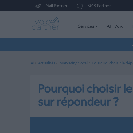
Mail Partner
SMS Partner
Services
API Voix
/
Actualités
/
Marketing vocal
/
Pourquoi choisir le dé
Pourquoi choisir l
sur répondeur ?