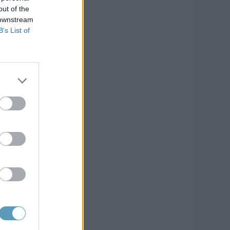
out of the
 downstream
B’s List of
tion
is.
un