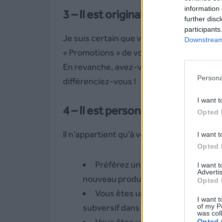
information 
3 – Il est original
further disc
participants
Je suis certain que vous croulez sous le
Downstream 
« Promotions » de votre adresse mail. Là
En revanche, avez-vous souvent des mess
Persona
différenciez-vous !
I want t
4 – Il est personnalisable
Opted 
Il n’appartient qu’à vous de créer votre m
I want t
Opted 
Préférez un message simple et c
I want 
Advertis
nouveau produit.
Opted 
Vous êtes une jeune marque, dyna
I want t
of my P
subversif dans votre message pour am
was col
Vous êtes une salle de sport à la
Opted 