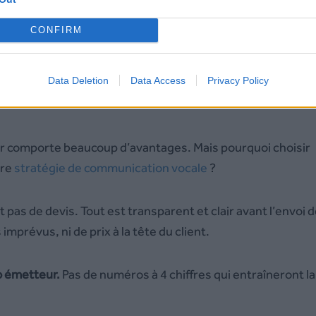
CONFIRM
sages en fonction de vos besoins et envies.
Data Deletion
Data Access
Privacy Policy
isir Voice Partner pour le dépôt de message
r comporte beaucoup d’avantages. Mais pourquoi choisir
tre
stratégie de communication vocale
?
 pas de devis. Tout est transparent et clair avant l’envoi 
mprévus, ni de prix à la tête du client.
o émetteur.
Pas de numéros à 4 chiffres qui entraîneront la