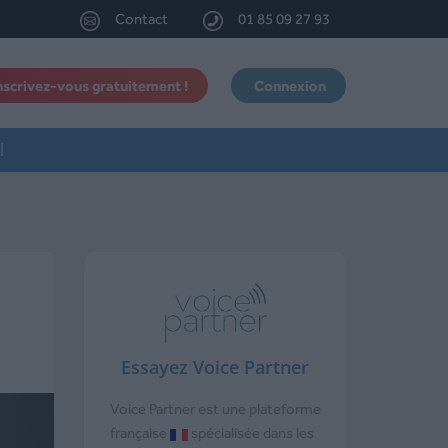
Contact
01 85 09 27 93
nscrivez-vous gratuitement !
Connexion
l
Essayez Voice Partner
Voice Partner est une plateforme
française
spécialisée dans les