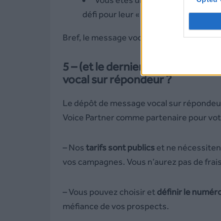
défi pour leur « summer body ».
Bref, le message vocal permet tous les u
5 – (et le dernier) Pourquoi cho
vocal sur répondeur ?
Le dépôt de message vocal sur répondeu
Voice Partner comme partenaire pour vo
– Nos
tarifs sont publics
et ne nécessitent
vos campagnes. Vous n’aurez pas de frais i
– Vous pouvez choisir et
définir le numér
méfiance de vos prospects.